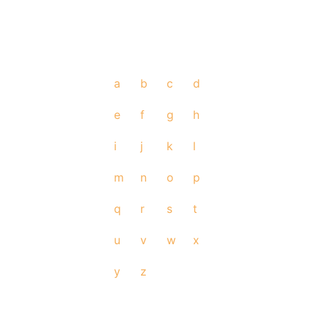
a
b
c
d
e
f
g
h
i
j
k
l
m
n
o
p
q
r
s
t
u
v
w
x
y
z