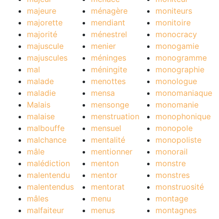
majeure
ménagère
moniteurs
majorette
mendiant
monitoire
majorité
ménestrel
monocracy
majuscule
menier
monogamie
majuscules
méninges
monogramme
mal
méningite
monographie
malade
menottes
monologue
maladie
mensa
monomaniaque
Malais
mensonge
monomanie
malaise
menstruation
monophonique
malbouffe
mensuel
monopole
malchance
mentalité
monopoliste
mâle
mentionner
monorail
malédiction
menton
monstre
malentendu
mentor
monstres
malentendus
mentorat
monstruosité
mâles
menu
montage
malfaiteur
menus
montagnes