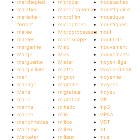
marchepied
microcar
moustaches
marcheur
microéconomie
moustiquaire
maréchal-
microfilm
moustique
ferrant
microphone
moustiques
marée
Microprocesseur
moût
marées
microscope
moutarde
margarine
Miep
mouvement
Marge
Mies
mouvements
marguerite
Mieter
moyen-âge
marguilliers
miette
Moyen-Orient
mari
mignon
moyenne
mariage
migraine
moyens
Marie
migrateur
moyeu
marin
migration
MP
marina
mikado
mp3
marine
mile
MPAA
marionnettes
milice
MST
Maritime
milieu
mt
Marketer
milieux
mue