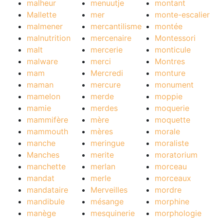
malheur
menuutje
montant
Mallette
mer
monte-escalier
malmener
mercantilisme
montée
malnutrition
mercenaire
Montessori
malt
mercerie
monticule
malware
merci
Montres
mam
Mercredi
monture
maman
mercure
monument
mamelon
merde
moppie
mamie
merdes
moquerie
mammifère
mère
moquette
mammouth
mères
morale
manche
meringue
moraliste
Manches
merite
moratorium
manchette
merlan
morceau
mandat
merle
morceaux
mandataire
Merveilles
mordre
mandibule
mésange
morphine
manège
mesquinerie
morphologie