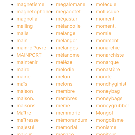
magnétisme
mégalomane
molécule
magnétophone
mégaoctet
mollusque
magnolia
mégastar
moment
mailing
mélancolie
moment.
mails
melange
momie
main
mélanger
momment
main-d'?uvre
mélanges
monarchie
MAINPORT
mélanome
monarchiste
maintenir
mélèze
monarque
maire
mélodie
monastère
mairie
melon
monde
maïs
melons
mondhyginist
maison
membre
moneybag
maison.
membres
moneybags
maisons
meme
moneygrubber
Maître
memmorie
Mongol
maîtresse
mémorandum
mongolisme
majesté
mémorial
monisme
majeur
menace
moniteur