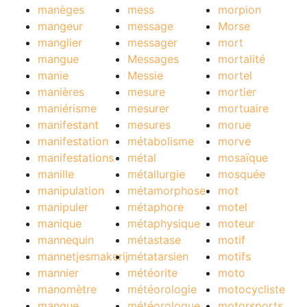
manèges
mess
morpion
mangeur
message
Morse
manglier
messager
mort
mangue
Messages
mortalité
manie
Messie
mortel
manières
mesure
mortier
maniérisme
mesurer
mortuaire
manifestant
mesures
morue
manifestation
métabolisme
morve
manifestations
métal
mosaïque
manille
métallurgie
mosquée
manipulation
métamorphose
mot
manipuler
métaphore
motel
manique
métaphysique
moteur
mannequin
métastase
motif
mannetjesmakerij
métatarsien
motifs
mannier
météorite
moto
manomètre
météorologie
motocycliste
manque
météorologue
motorsports