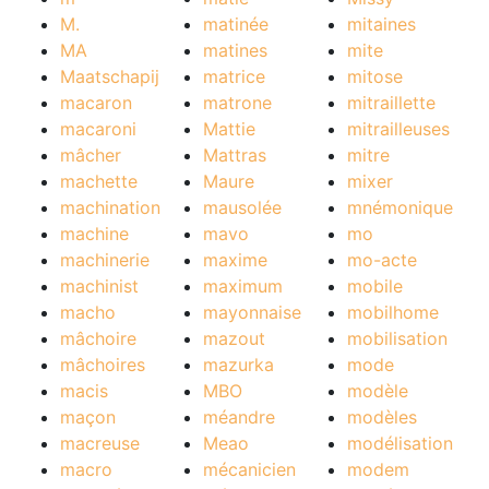
M.
matinée
mitaines
MA
matines
mite
Maatschapij
matrice
mitose
macaron
matrone
mitraillette
macaroni
Mattie
mitrailleuses
mâcher
Mattras
mitre
machette
Maure
mixer
machination
mausolée
mnémonique
machine
mavo
mo
machinerie
maxime
mo-acte
machinist
maximum
mobile
macho
mayonnaise
mobilhome
mâchoire
mazout
mobilisation
mâchoires
mazurka
mode
macis
MBO
modèle
maçon
méandre
modèles
macreuse
Meao
modélisation
macro
mécanicien
modem