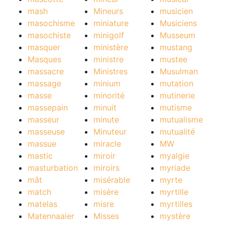
mash
Mineurs
musicien
masochisme
miniature
Musiciens
masochiste
minigolf
Musseum
masquer
ministère
mustang
Masques
ministre
mustee
massacre
Ministres
Musulman
massage
minium
mutation
masse
minorité
mutinerie
massepain
minuit
mutisme
masseur
minute
mutualisme
masseuse
Minuteur
mutualité
massue
miracle
MW
mastic
miroir
myalgie
masturbation
miroirs
myriade
mât
misérable
myrte
match
misère
myrtille
matelas
misre
myrtilles
Matennaaier
Misses
mystère