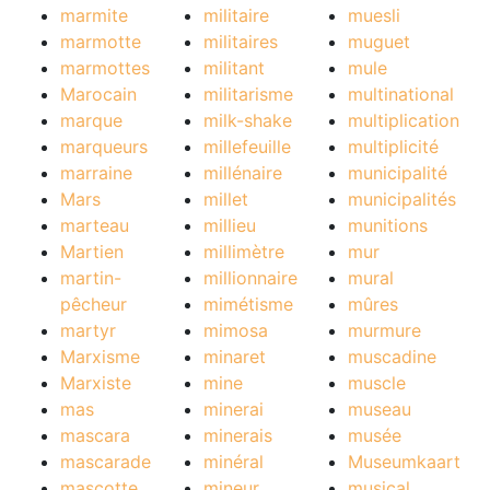
marmite
militaire
muesli
marmotte
militaires
muguet
marmottes
militant
mule
Marocain
militarisme
multinational
marque
milk-shake
multiplication
marqueurs
millefeuille
multiplicité
marraine
millénaire
municipalité
Mars
millet
municipalités
marteau
millieu
munitions
Martien
millimètre
mur
martin-
millionnaire
mural
pêcheur
mimétisme
mûres
martyr
mimosa
murmure
Marxisme
minaret
muscadine
Marxiste
mine
muscle
mas
minerai
museau
mascara
minerais
musée
mascarade
minéral
Museumkaart
mascotte
mineur
musical