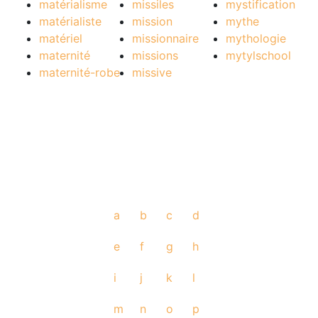
matérialisme
missiles
mystification
matérialiste
mission
mythe
matériel
missionnaire
mythologie
maternité
missions
mytylschool
maternité-robe
missive
a
b
c
d
e
f
g
h
i
j
k
l
m
n
o
p