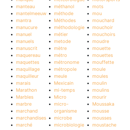
manteau
méthanol
mots
mantelmeeuw
méthode
mou
mantra
Méthodes
mouchard
manucure
méthodologie
mouchoir
manuel
métier
mouchoirs
manuels
metode
moudre
manuscrit
mètre
mouette
maquereau
métro
mouettes
maquettes
métronome
mouffette
maquillage
métropole
moule
maquilleur
meule
moules
marais
Mexicain
moulin
Marathon
mi-temps
moulins
Marbles
Micro
mourir
marbre
micro-
Moussaka
marchand
organisme
mousse
marchandises
microbe
mousses
marché
microbiologie
moustache