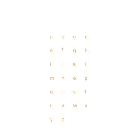
a
b
c
d
e
f
g
h
i
j
k
l
m
n
o
p
q
r
s
t
u
v
w
x
y
z