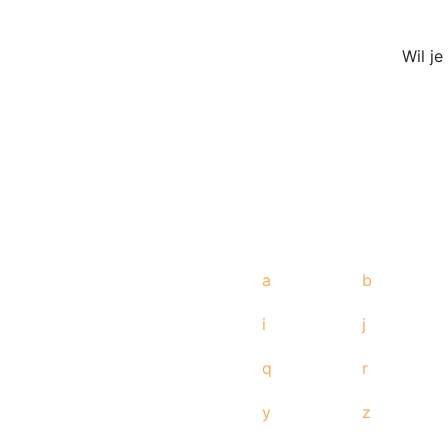
Wil j
a
b
i
j
q
r
y
z