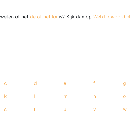
e weten of het
de of het loi
is? Kijk dan op
WelkLidwoord.nl
.
c
d
e
f
g
k
l
m
n
o
s
t
u
v
w