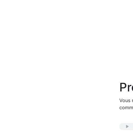
Pr
Vous 
commen