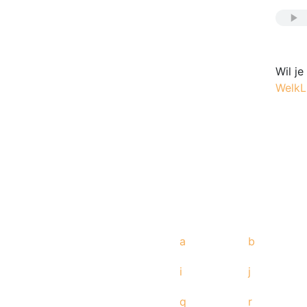
Wil j
WelkL
a
b
i
j
q
r