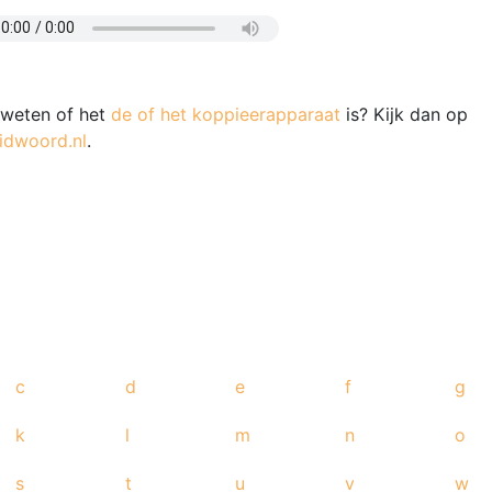
e weten of het
de of het koppieerapparaat
is? Kijk dan op
idwoord.nl
.
c
d
e
f
g
k
l
m
n
o
s
t
u
v
w