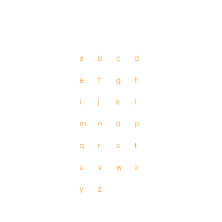
a
b
c
d
e
f
g
h
i
j
k
l
m
n
o
p
q
r
s
t
u
v
w
x
y
z