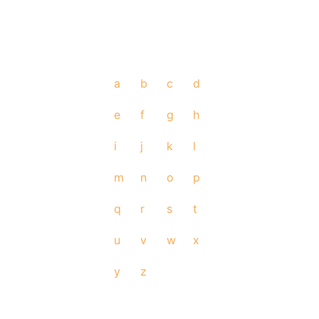
a
b
c
d
e
f
g
h
i
j
k
l
m
n
o
p
q
r
s
t
u
v
w
x
y
z