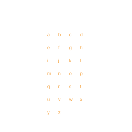
a
b
c
d
e
f
g
h
i
j
k
l
m
n
o
p
q
r
s
t
u
v
w
x
y
z