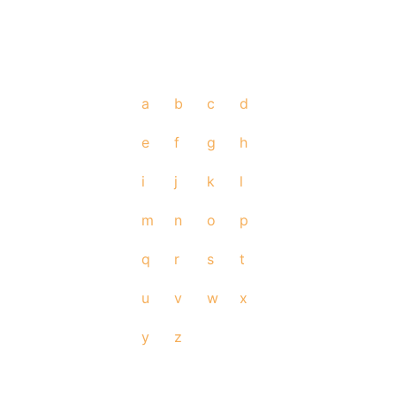
a
b
c
d
e
f
g
h
i
j
k
l
m
n
o
p
q
r
s
t
u
v
w
x
y
z