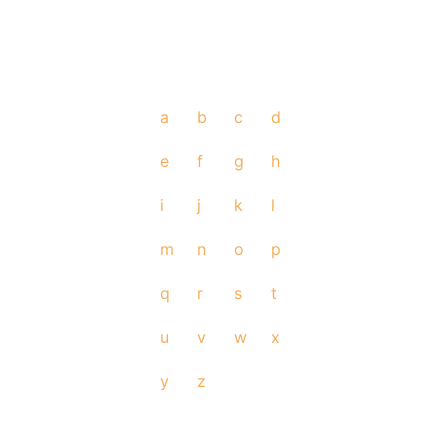
a
b
c
d
e
f
g
h
i
j
k
l
m
n
o
p
q
r
s
t
u
v
w
x
y
z