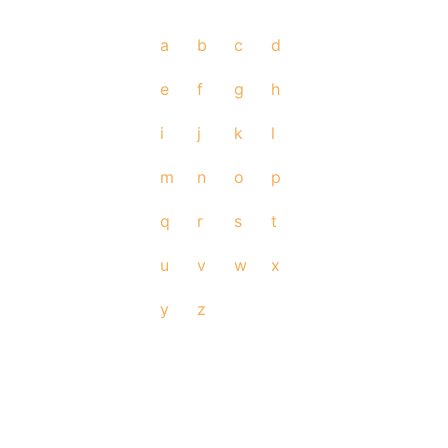
a
b
c
d
e
f
g
h
i
j
k
l
m
n
o
p
q
r
s
t
u
v
w
x
y
z