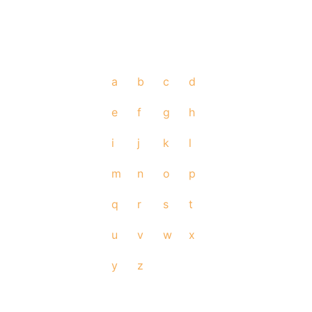
a
b
c
d
e
f
g
h
i
j
k
l
m
n
o
p
q
r
s
t
u
v
w
x
y
z